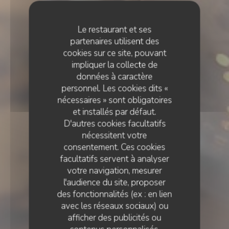
Le restaurant et ses
partenaires utilisent des
cookies sur ce site, pouvant
impliquer la collecte de
données à caractère
personnel. Les cookies dits «
nécessaires » sont obligatoires
et installés par défaut.
D'autres cookies facultatifs
nécessitent votre
consentement. Ces cookies
facultatifs servent à analyser
votre navigation, mesurer
l'audience du site, proposer
des fonctionnalités (ex : en lien
avec les réseaux sociaux) ou
CUISINE DE MARCHÉ
•
RENNES
afficher des publicités ou
LE 2 RUE DES DAMES