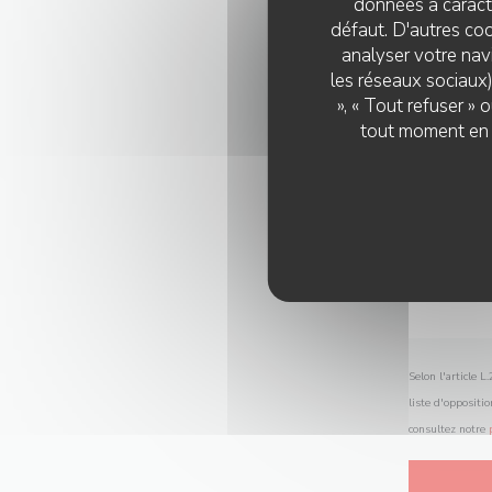
données à caractè
défaut. D'autres coo
analyser votre navi
les réseaux sociaux)
», « Tout refuser »
tout moment en c
Selon l'article 
liste d'oppositi
consultez notre