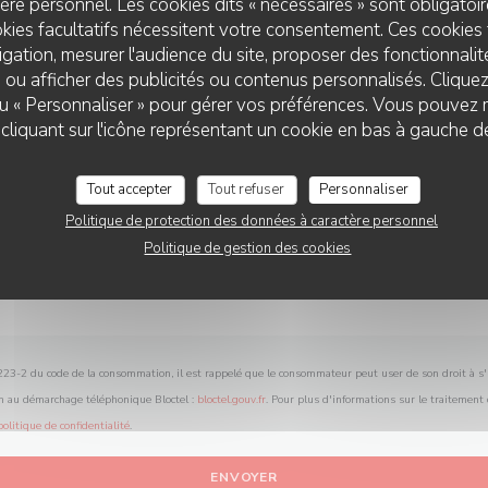
re personnel. Les cookies dits « nécessaires » sont obligatoire
Vous désirez nous contacter ?
kies facultatifs nécessitent votre consentement. Ces cookies 
Remplissez le formulaire ci-dessous !
gation, mesurer l'audience du site, proposer des fonctionnalité
 ou afficher des publicités ou contenus personnalisés. Clique
 ou « Personnaliser » pour gérer vos préférences. Vous pouvez 
LE 2 RUE DES DAMES
liquant sur l'icône représentant un cookie en bas à gauche d
Tout accepter
Tout refuser
Personnaliser
Politique de protection des données à caractère personnel
Politique de gestion des cookies
L.223-2 du code de la consommation, il est rappelé que le consommateur peut user de son droit à s'i
on au démarchage téléphonique Bloctel :
bloctel.gouv.fr
. Pour plus d'informations sur le traitement
politique de confidentialité
.