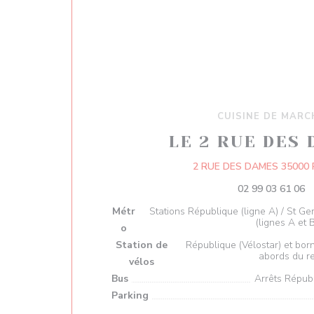
CUISINE DE MARC
LE 2 RUE DES
2 RUE DES DAMES 35000
02 99 03 61 06
Métr
Stations République (ligne A) / St Ge
(lignes A et 
o
Station de
République (Vélostar) et bo
abords du r
vélos
Bus
Arrêts Répub
Parking