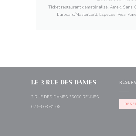
Ticket restaurant dématérialisé, Amex, Sans 
Eurocard/Mastercard, Espèces, Visa, Ame
LE 2 RUE DES DAMES
RÉSER
((ouvre une nouvell
2 RUE DES DAMES 35000 RENNES
RÉSE
02 99 03 61 06