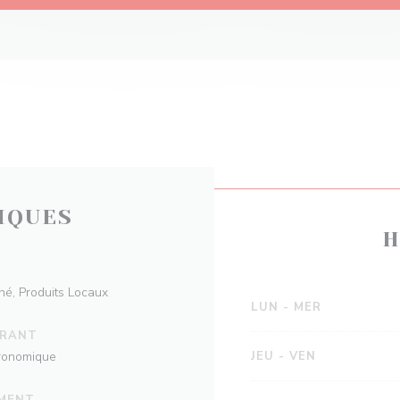
IQUES
H
hé, Produits Locaux
LUN
-
MER
URANT
tronomique
JEU
-
VEN
EMENT