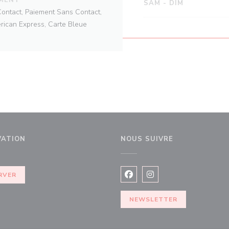
SAM
-
DIM
Contact, Paiement Sans Contact,
rican Express, Carte Bleue
VATION
NOUS SUIVRE
e fenêtre))
RVER
Facebook ((ouvre une nouvel
Instagram ((ouvre une 
NEWSLETTER