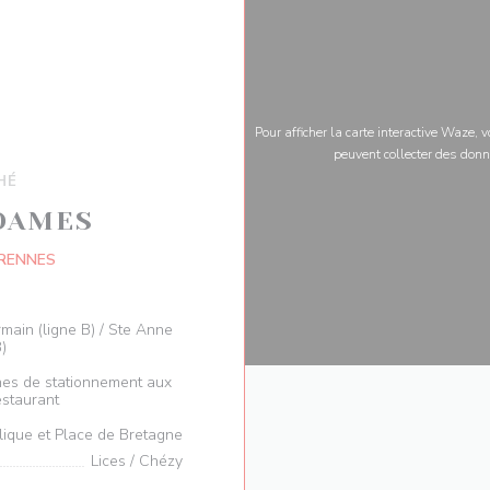
Pour afficher la carte interactive Waze,
peuvent collecter des donn
HÉ
 DAMES
((ouvre une nouvelle fenêtre))
 RENNES
rmain (ligne B) / Ste Anne
B)
rnes de stationnement aux
estaurant
lique et Place de Bretagne
Lices / Chézy