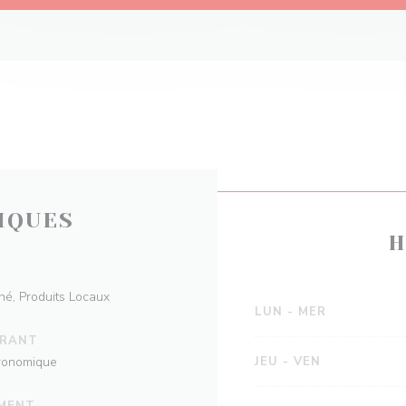
IQUES
H
hé, Produits Locaux
LUN
-
MER
URANT
tronomique
JEU
-
VEN
EMENT