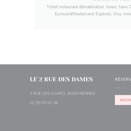
Ticket restaurant dématérialisé, Amex, Sans 
Eurocard/Mastercard, Espèces, Visa, Ame
LE 2 RUE DES DAMES
RÉSER
((ouvre une nouvell
2 RUE DES DAMES 35000 RENNES
RÉSE
02 99 03 61 06