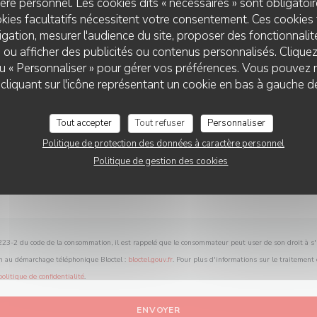
re personnel. Les cookies dits « nécessaires » sont obligatoire
Vous désirez nous contacter ?
kies facultatifs nécessitent votre consentement. Ces cookies 
Remplissez le formulaire ci-dessous !
gation, mesurer l'audience du site, proposer des fonctionnalité
 ou afficher des publicités ou contenus personnalisés. Clique
 ou « Personnaliser » pour gérer vos préférences. Vous pouvez 
LE 2 RUE DES DAMES
liquant sur l'icône représentant un cookie en bas à gauche d
Tout accepter
Tout refuser
Personnaliser
Politique de protection des données à caractère personnel
Politique de gestion des cookies
L.223-2 du code de la consommation, il est rappelé que le consommateur peut user de son droit à s'i
on au démarchage téléphonique Bloctel :
bloctel.gouv.fr
. Pour plus d'informations sur le traitement
politique de confidentialité
.