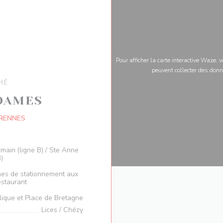
Pour afficher la carte interactive Waze,
peuvent collecter des donn
HÉ
 DAMES
((ouvre une nouvelle fenêtre))
 RENNES
rmain (ligne B) / Ste Anne
B)
rnes de stationnement aux
estaurant
lique et Place de Bretagne
Lices / Chézy