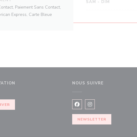
SAM
-
DIM
Contact, Paiement Sans Contact,
rican Express, Carte Bleue
VATION
NOUS SUIVRE
e fenêtre))
RVER
Facebook ((ouvre une nouvel
Instagram ((ouvre une 
NEWSLETTER