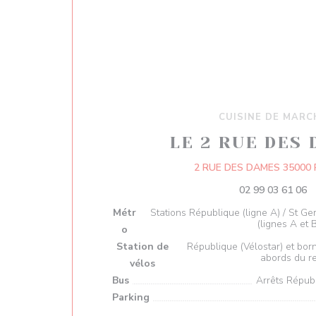
CUISINE DE MARC
LE 2 RUE DES
2 RUE DES DAMES 35000
02 99 03 61 06
Métr
Stations République (ligne A) / St Ge
(lignes A et 
o
Station de
République (Vélostar) et bo
abords du r
vélos
Bus
Arrêts Répub
Parking