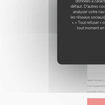
données à caractè
défaut. D'autres coo
analyser votre navi
les réseaux sociaux)
», « Tout refuser »
tout moment en c
Selon l'article 
liste d'oppositi
consultez notre