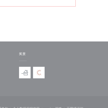
奖赏
)
中打开))