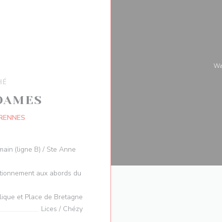
W
HÉ
 DAMES
((在新窗口中打开))
 RENNES
main (ligne B) / Ste Anne
)
ationnement aux abords du
lique et Place de Bretagne
Lices / Chézy