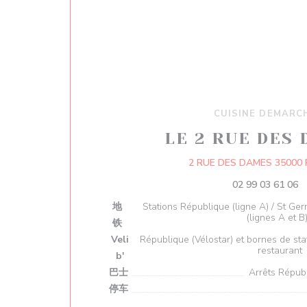
CUISINE DEMARC
LE 2 RUE DES
2 RUE DES DAMES 35000
02 99 03 61 06
地
Stations République (ligne A) / St Ger
(lignes A et B
铁
Veli
République (Vélostar) et bornes de st
restaurant
b'
巴士
Arrêts Répub
停车