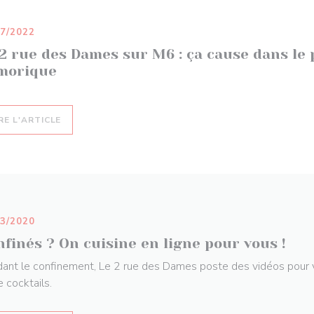
07/2022
2 rue des Dames sur M6 : ça cause dans le 
morique
((OUVRE UNE NOUVELLE FENÊTRE))
RE L'ARTICLE
03/2020
finés ? On cuisine en ligne pour vous !
ant le confinement, Le 2 rue des Dames poste des vidéos pour 
e cocktails.