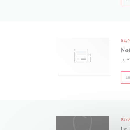
04/
Not
Le P
LI
03/
Le