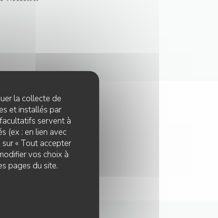
quer la collecte de
s et installés par
facultatifs servent à
s (ex : en lien avec
z sur « Tout accepter
modifier vos choix à
es pages du site.