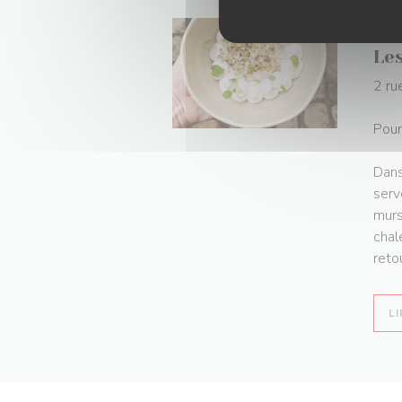
25/
Le
2 ru
Pour 
Dans
serv
murs
chal
reto
LI