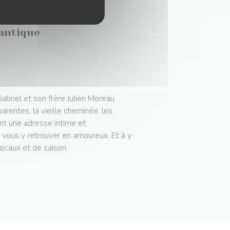
antique
briel et son frère Julien Moreau
arentes, la vieille cheminée, les
ont une adresse intime et
à vous y retrouver en amoureux. Et à y
locaux et de saison.