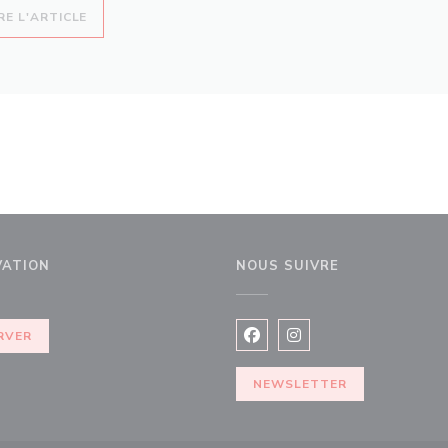
((OUVRE UNE NOUVELLE FENÊTRE))
RE L'ARTICLE
VATION
NOUS SUIVRE
e fenêtre))
RVER
Facebook ((ouvre une nouvel
Instagram ((ouvre une 
NEWSLETTER