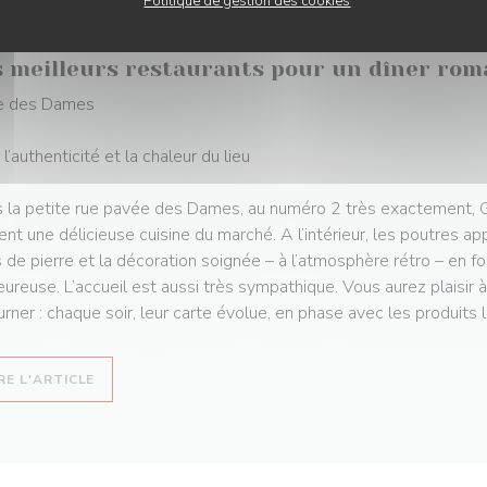
Politique de gestion des cookies
06/2024
s meilleurs restaurants pour un dîner rom
e des Dames
l’authenticité et la chaleur du lieu
 la petite rue pavée des Dames, au numéro 2 très exactement, Ga
ent une délicieuse cuisine du marché. A l’intérieur, les poutres app
 de pierre et la décoration soignée – à l’atmosphère rétro – en f
eureuse. L’accueil est aussi très sympathique. Vous aurez plaisir 
urner : chaque soir, leur carte évolue, en phase avec les produits 
((OUVRE UNE NOUVELLE FENÊTRE))
RE L'ARTICLE