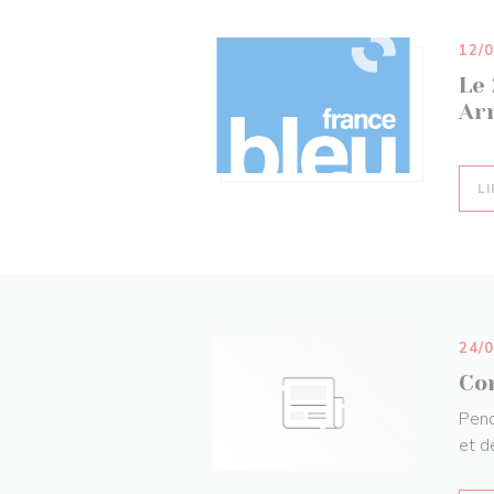
12/
Le 
Ar
LI
24/
Con
Pend
et d