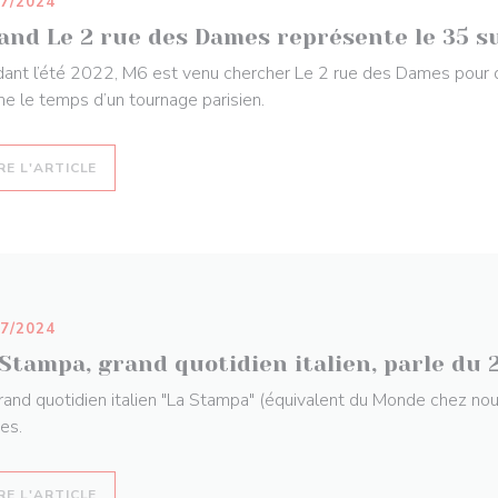
07/2024
and Le 2 rue des Dames représente le 35 s
ant l’été 2022, M6 est venu chercher Le 2 rue des Dames pour d
ine le temps d’un tournage parisien.
((OUVRE UNE NOUVELLE FENÊTRE))
RE L'ARTICLE
07/2024
 Stampa, grand quotidien italien, parle du
rand quotidien italien "La Stampa" (équivalent du Monde chez nou
es.
((OUVRE UNE NOUVELLE FENÊTRE))
RE L'ARTICLE