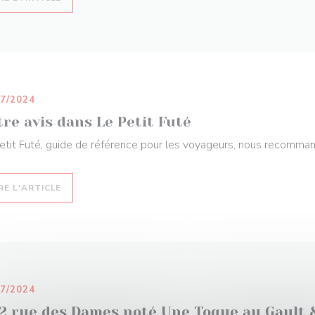
07/2024
re avis dans Le Petit Futé
etit Futé, guide de référence pour les voyageurs, nous recomma
((OUVRE UNE NOUVELLE FENÊTRE))
RE L'ARTICLE
07/2024
 2 rue des Dames noté Une Toque au Gault 