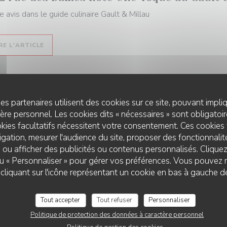
e avis dans le guide culinaire Gault & Millau
((OUVRE UNE NOUVELLE FENÊTRE))
RE L'ARTICLE
es partenaires utilisent des cookies sur ce site, pouvant impli
re personnel. Les cookies dits « nécessaires » sont obligatoire
06/2024
kies facultatifs nécessitent votre consentement. Ces cookies 
nger à Rennes
gation, mesurer l'audience du site, proposer des fonctionnalité
 ou afficher des publicités ou contenus personnalisés. Clique
 ou « Personnaliser » pour gérer vos préférences. Vous pouvez 
LE 2 RUE DES DAMES
((OUVRE UNE NOUVELLE FENÊTRE))
RE L'ARTICLE
liquant sur l'icône représentant un cookie en bas à gauche d
Tout accepter
Tout refuser
Personnaliser
Politique de protection des données à caractère personnel