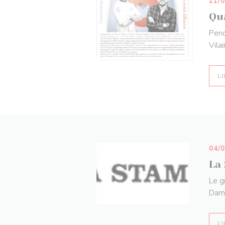
11/
Qu
Pend
Vila
LI
04/
La
Le g
Dam
LI