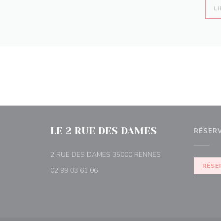
LI
LE 2 RUE DES DAMES
RÉSER
((ouvre une nouvell
2 RUE DES DAMES 35000 RENNES
RÉSE
02 99 03 61 06