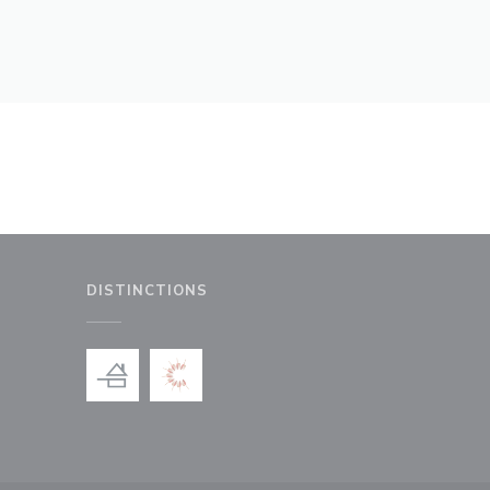
DISTINCTIONS
le fenêtre))
nouvelle fenêtre))